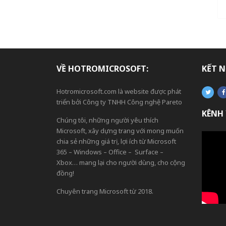
VỀ HOTROMICROSOFT:
KẾT N
Hotromicrosoft.com là website được phát
triển bởi Công ty TNHH Công nghệ Pareto
KÊNH
Chúng tôi, những người yêu thích
Microsoft, xây dựng trang với mong muốn
chia sẻ những giá trị, lợi ích từ Microsoft
365 – Windows – Office – Surface –
Xbox… mang lại cho người dùng, cho cộng
đồng!
Chuyên trang Microsoft từ 2018.