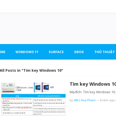
365
WINDOWS 11
SURFACE
XBOX
THỦ THUẬT
All Posts in "Tim key Windows 10"
Tìm key Windows 10
Mục đích: Tìm key Windows 10.
by
(Mr.) Hoa Pham
—
8 năm ago