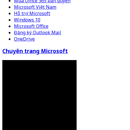
Mua Office 365 bản quyền
Microsoft Việt Nam
Hỗ trợ Microsoft
Windows 10
Microsoft Office
Đăng ký Outlook Mail
OneDrive
Chuyên trang Microsoft