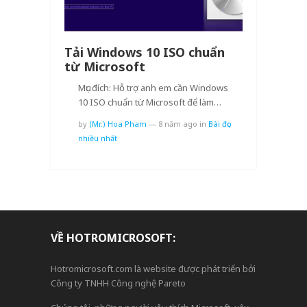
Tải Windows 10 ISO chuẩn
từ Microsoft
Mục đích: Hỗ trợ anh em cần Windows
10 ISO chuẩn từ Microsoft để làm…
by
(Mr.) Hoa Pham
—
8 năm ago
in
Bài đọc
nhiều nhất
VỀ HOTROMICROSOFT:
Hotromicrosoft.com là website được phát triển bởi
Công ty TNHH Công nghệ Pareto