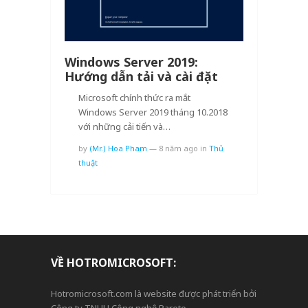
Windows Server 2019:
Hướng dẫn tải và cài đặt
Microsoft chính thức ra mắt
Windows Server 2019 tháng 10.2018
với những cải tiến và…
by
(Mr.) Hoa Pham
—
8 năm ago
in
Thủ
thuật
VỀ HOTROMICROSOFT:
Hotromicrosoft.com là website được phát triển bởi
Công ty TNHH Công nghệ Pareto