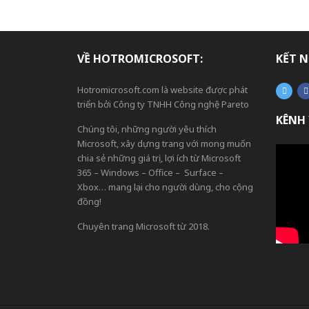
VỀ HOTROMICROSOFT:
KẾT N
Hotromicrosoft.com là website được phát
triển bởi Công ty TNHH Công nghệ Pareto
KÊNH
Chúng tôi, những người yêu thích
Microsoft, xây dựng trang với mong muốn
chia sẻ những giá trị, lợi ích từ Microsoft
365 – Windows – Office – Surface –
Xbox… mang lại cho người dùng, cho cộng
đồng!
Chuyên trang Microsoft từ 2018.