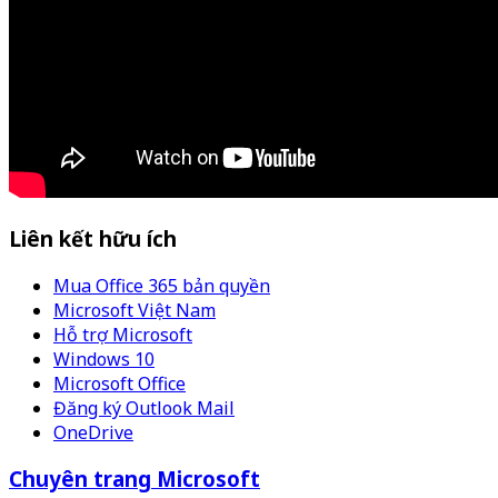
Liên kết hữu ích
Mua Office 365 bản quyền
Microsoft Việt Nam
Hỗ trợ Microsoft
Windows 10
Microsoft Office
Đăng ký Outlook Mail
OneDrive
Chuyên trang Microsoft