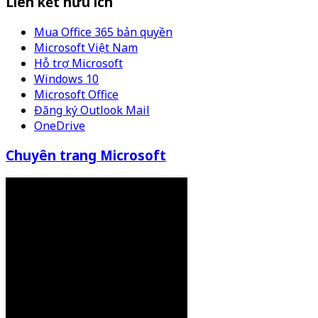
Liên kết hữu ích
Mua Office 365 bản quyền
Microsoft Việt Nam
Hỗ trợ Microsoft
Windows 10
Microsoft Office
Đăng ký Outlook Mail
OneDrive
Chuyên trang Microsoft