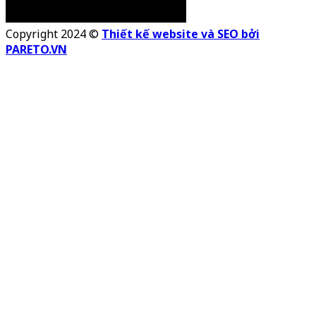
Copyright 2024 ©
Thiết kế website và SEO bởi
PARETO.VN