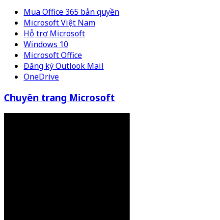
Mua Office 365 bản quyền
Microsoft Việt Nam
Hỗ trợ Microsoft
Windows 10
Microsoft Office
Đăng ký Outlook Mail
OneDrive
Chuyên trang Microsoft