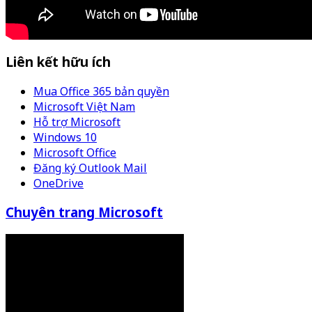
Liên kết hữu ích
Mua Office 365 bản quyền
Microsoft Việt Nam
Hỗ trợ Microsoft
Windows 10
Microsoft Office
Đăng ký Outlook Mail
OneDrive
Chuyên trang Microsoft