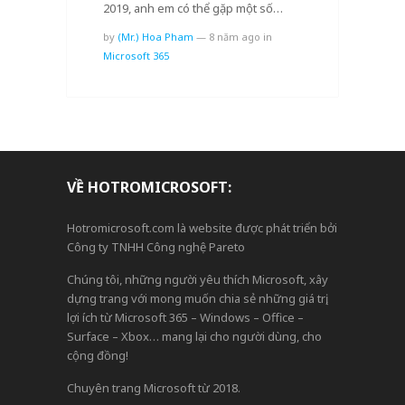
2019, anh em có thể gặp một số…
by
(Mr.) Hoa Pham
—
8 năm ago
in
Microsoft 365
VỀ HOTROMICROSOFT:
Hotromicrosoft.com là website được phát triển bởi
Công ty TNHH Công nghệ Pareto
Chúng tôi, những người yêu thích Microsoft, xây
dựng trang với mong muốn chia sẻ những giá trị,
lợi ích từ Microsoft 365 – Windows – Office –
Surface – Xbox… mang lại cho người dùng, cho
cộng đồng!
Chuyên trang Microsoft từ 2018.