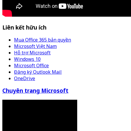
Liên kết hữu ích
Mua Office 365 bản quyền
Microsoft Việt Nam
Hỗ trợ Microsoft
Windows 10
Microsoft Office
Đăng ký Outlook Mail
OneDrive
Chuyên trang Microsoft