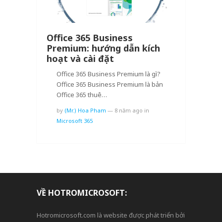
Office 365 Business
Premium: hướng dẫn kích
hoạt và cài đặt
Office 365 Business Premium là gì?
Office 365 Business Premium là bản
Office 365 thuê…
by
(Mr.) Hoa Pham
—
8 năm ago
in
Microsoft 365
VỀ HOTROMICROSOFT:
Hotromicrosoft.com là website được phát triển bởi