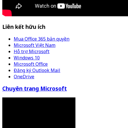
Liên kết hữu ích
Mua Office 365 bản quyền
Microsoft Việt Nam
Hỗ trợ Microsoft
Windows 10
Microsoft Office
Đăng ký Outlook Mail
OneDrive
Chuyên trang Microsoft