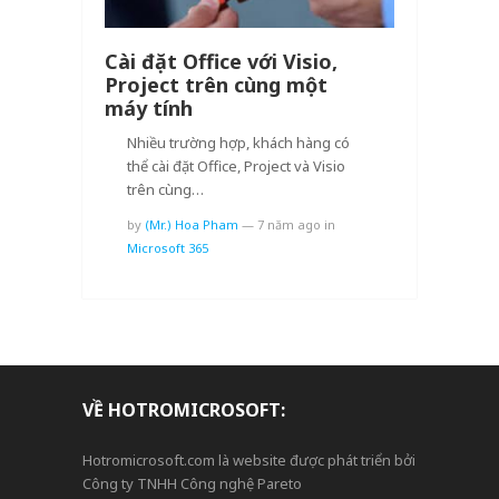
Cài đặt Office với Visio,
Project trên cùng một
máy tính
Nhiều trường hợp, khách hàng có
thể cài đặt Office, Project và Visio
trên cùng…
by
(Mr.) Hoa Pham
—
7 năm ago
in
Microsoft 365
VỀ HOTROMICROSOFT:
Hotromicrosoft.com là website được phát triển bởi
Công ty TNHH Công nghệ Pareto