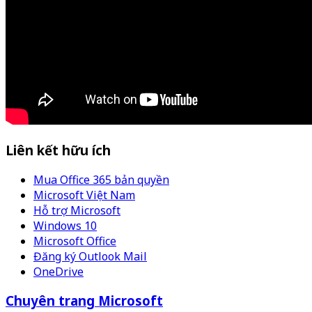
Liên kết hữu ích
Mua Office 365 bản quyền
Microsoft Việt Nam
Hỗ trợ Microsoft
Windows 10
Microsoft Office
Đăng ký Outlook Mail
OneDrive
Chuyên trang Microsoft