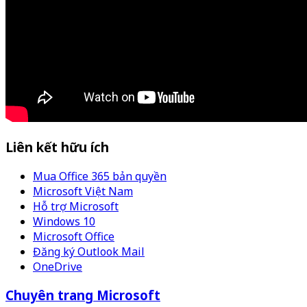
Liên kết hữu ích
Mua Office 365 bản quyền
Microsoft Việt Nam
Hỗ trợ Microsoft
Windows 10
Microsoft Office
Đăng ký Outlook Mail
OneDrive
Chuyên trang Microsoft