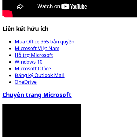
Liên kết hữu ích
Mua Office 365 bản quyền
Microsoft Việt Nam
Hỗ trợ Microsoft
Windows 10
Microsoft Office
Đăng ký Outlook Mail
OneDrive
Chuyên trang Microsoft