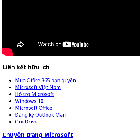
Liên kết hữu ích
Mua Office 365 bản quyền
Microsoft Việt Nam
Hỗ trợ Microsoft
Windows 10
Microsoft Office
Đăng ký Outlook Mail
OneDrive
Chuyên trang Microsoft