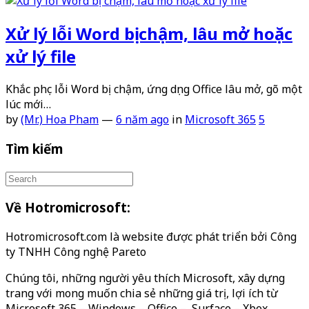
Xử lý lỗi Word bị chậm, lâu mở hoặc
xử lý file
Khắc phục lỗi Word bị chậm, ứng dụng Office lâu mở, gõ một
lúc mới…
by
(Mr.) Hoa Pham
—
6 năm ago
in
Microsoft 365
5
Tìm kiếm
Về Hotromicrosoft:
Hotromicrosoft.com là website được phát triển bởi Công
ty TNHH Công nghệ Pareto
Chúng tôi, những người yêu thích Microsoft, xây dựng
trang với mong muốn chia sẻ những giá trị, lợi ích từ
Microsoft 365 – Windows – Office – Surface – Xbox…