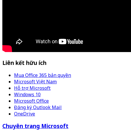
Liên kết hữu ích
Mua Office 365 bản quyền
Microsoft Việt Nam
Hỗ trợ Microsoft
Windows 10
Microsoft Office
Đăng ký Outlook Mail
OneDrive
Chuyên trang Microsoft