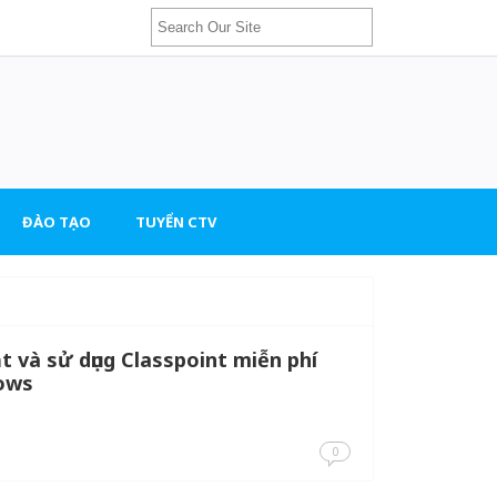
ĐÀO TẠO
TUYỂN CTV
t và sử dụng Classpoint miễn phí
dows
0