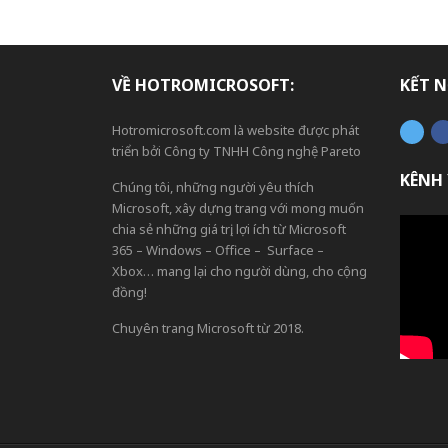
VỀ HOTROMICROSOFT:
KẾT N
Hotromicrosoft.com là website được phát
triển bởi Công ty TNHH Công nghệ Pareto
KÊNH
Chúng tôi, những người yêu thích
Microsoft, xây dựng trang với mong muốn
chia sẻ những giá trị, lợi ích từ Microsoft
365 – Windows – Office – Surface –
Xbox… mang lại cho người dùng, cho cộng
đồng!
Chuyên trang Microsoft từ 2018.