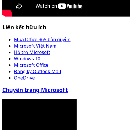
Liên kết hữu ích
Mua Office 365 bản quyền
Microsoft Việt Nam
Hỗ trợ Microsoft
Windows 10
Microsoft Office
Đăng ký Outlook Mail
OneDrive
Chuyên trang Microsoft