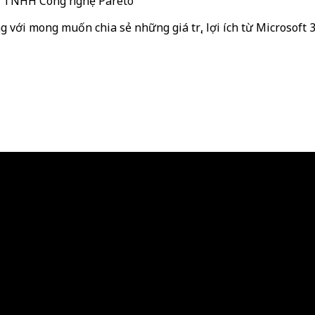
ty TNHH Công nghệ Pareto
g với mong muốn chia sẻ những giá trị, lợi ích từ Microsoft