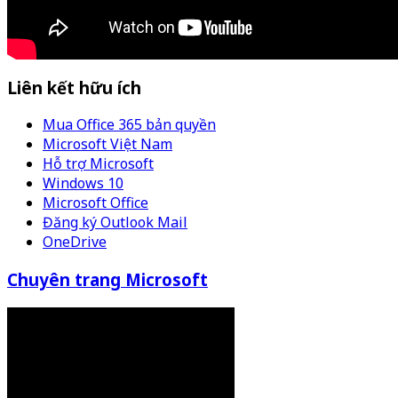
Liên kết hữu ích
Mua Office 365 bản quyền
Microsoft Việt Nam
Hỗ trợ Microsoft
Windows 10
Microsoft Office
Đăng ký Outlook Mail
OneDrive
Chuyên trang Microsoft